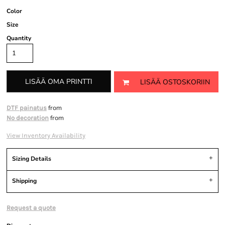
Color
Size
Quantity
LISÄÄ OMA PRINTTI
LISÄÄ OSTOSKORIIN
from
DTF painatus
from
No decoration
View Inventory Availability
Sizing Details
Shipping
Request a quote