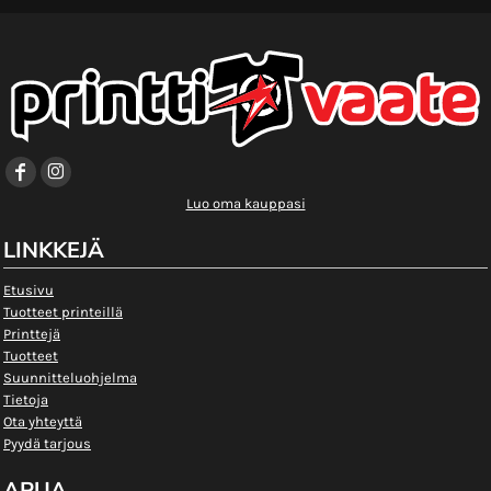
Luo oma kauppasi
LINKKEJÄ
Etusivu
Tuotteet printeillä
Printtejä
Tuotteet
Suunnitteluohjelma
Tietoja
Ota yhteyttä
Pyydä tarjous
APUA