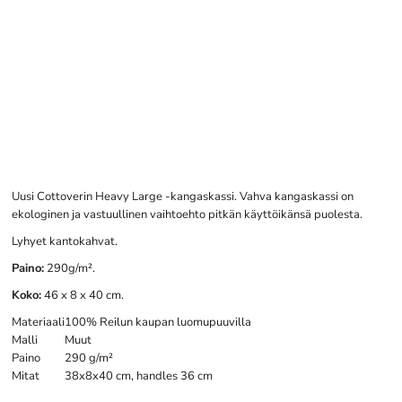
Uusi Cottoverin Heavy Large -kangaskassi. Vahva kangaskassi on
ekologinen ja vastuullinen vaihtoehto pitkän käyttöikänsä puolesta.
Lyhyet kantokahvat.
Paino:
290g/m².
Koko:
46 x 8 x 40 cm.
Materiaali
100% Reilun kaupan luomupuuvilla
Malli
Muut
Paino
290 g/m²
Mitat
38x8x40 cm, handles 36 cm