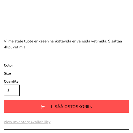
Viimeistele tuote erikseen hankittavilla erivärisillä vetimillä. Sisältää
4kpl vetimiä
Color
Size
Quantity
LISÄÄ OSTOSKORIIN
View Inventory Availability