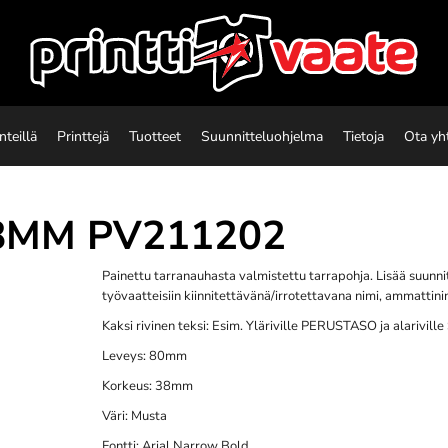
nteillä
Printtejä
Tuotteet
Suunnitteluohjelma
Tietoja
Ota yh
8MM
PV211202
Painettu tarranauhasta valmistettu tarrapohja. Lisää suunni
työvaatteisiin kiinnitettävänä/irrotettavana nimi, ammattini
Kaksi rivinen teksi: Esim. Yläriville PERUSTASO ja alarivil
Leveys: 80mm
Korkeus: 38mm
Väri: Musta
Fontti: Arial Narrow Bold