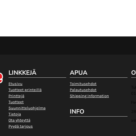
LINKKEJÄ
APUA
O
Etusivu
Toimitusehdot
Tu
Tuotteet printeillä
Palautusehdot
01
Printtejä
Shipping Information
Tuotteet
Fi
Suunnitteluohjelma
INFO
28
Tietoja
Ota yhteyttä
in
Pyydä tarjous