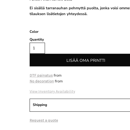
Ei sisällä tarranauhan pehmyttä puolta, jonka voisi ommel
tilauksen lisätietojen yhteydessä.
Color
Quantity
LISÄÄ OMA PRINTTI
from
DTF painatus
from
No decoration
View Inventory Availability
Shipping
Request a quote