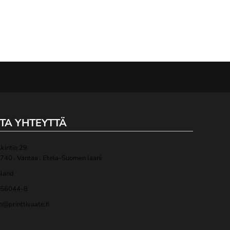
TA YHTEYTTÄ
lkintie 29
740 , Vantaa , Etela-Suomen laani
nland
56044-8
fo@printtivaate.fi