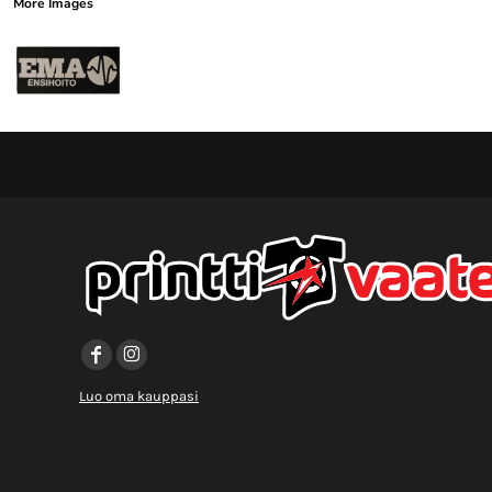
More Images
Luo oma kauppasi