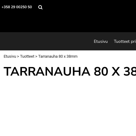
Etusivu
+358 29 00250 50
Tuotteet printeillä
Printtejä
Tuotteet
Suunnitteluohjelma
Etusivu
Tuotteet pri
Tietoja
Ota yhteyttä
Etusivu
>
Tuotteet
>
Tarranauha 80 x 38mm
Pyydä tarjous
TARRANAUHA 80 X 3
Login
Register
Cart: 0 item