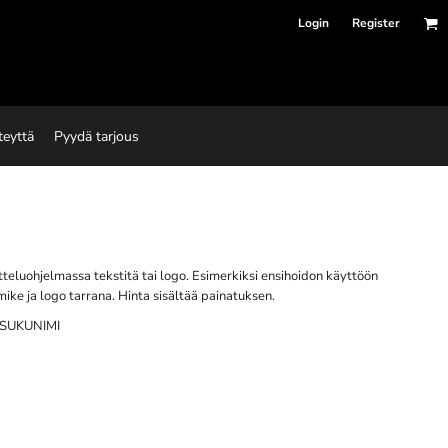
Login
Register
teyttä
Pyydä tarjous
tteluohjelmassa tekstitä tai logo. Esimerkiksi ensihoidon käyttöön
mike ja logo tarrana. Hinta sisältää painatuksen.
le SUKUNIMI