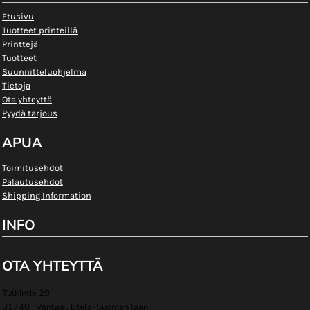
Etusivu
Tuotteet printeillä
Printtejä
Tuotteet
Suunnitteluohjelma
Tietoja
Ota yhteyttä
Pyydä tarjous
APUA
Toimitusehdot
Palautusehdot
Shipping Information
INFO
OTA YHTEYTTÄ
Tulkintie 29
01740 , Vantaa , Etela-Suomen laani