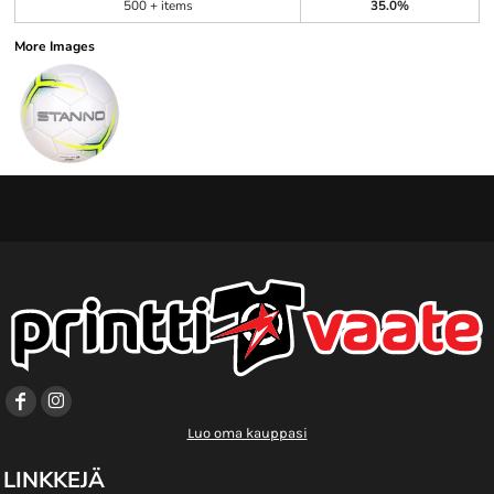
500 + items
35.0%
More Images
Luo oma kauppasi
LINKKEJÄ