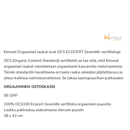
Kimood Orgaaniset laukut ovat OCS ECOCERT Greenlife-sertifioituja.
OCS (Organic Content Standard) sertifiointi on tae siitä, että Kimood
orgaaniset laukut valmistetaan orgaanisesti kasvavista materiaaleista.
Tämän standardin tavoitteena on taata raaka-aineiden jäljitettävyys ja
eheys kaikissa valmistusvaiheissa. Se takaa luomupuuvillan puhtauden.
ORGAANINEN OSTOSKASSI
56 G/M²
100% OCS100 Ecocert Greenlife sertifioitu orgaaninen puuvilla
Laukku pakkautuu alakulmassa olevaan pussiin
38 x 42 cm