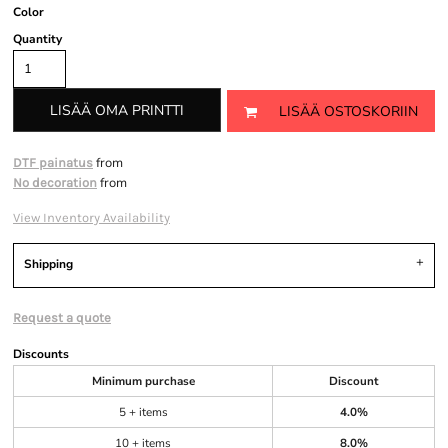
Color
Quantity
LISÄÄ OMA PRINTTI
LISÄÄ OSTOSKORIIN
from
DTF painatus
from
No decoration
View Inventory Availability
Shipping
Request a quote
Discounts
Minimum purchase
Discount
5 + items
4.0%
10 + items
8.0%