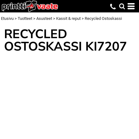
Etusivu
>
Tuotteet
>
Asusteet
>
Kassit & reput
>
Recycled Ostoskassi
RECYCLED
OSTOSKASSI
KI7207