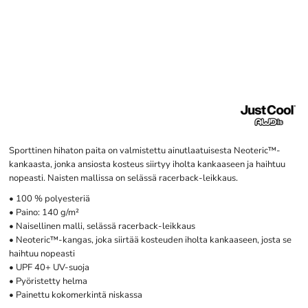
Sporttinen hihaton paita on valmistettu ainutlaatuisesta Neoteric™-
kankaasta, jonka ansiosta kosteus siirtyy iholta kankaaseen ja haihtuu
nopeasti. Naisten mallissa on selässä racerback-leikkaus.
• 100 % polyesteriä
• Paino: 140 g/m²
• Naisellinen malli, selässä racerback-leikkaus
• Neoteric™-kangas, joka siirtää kosteuden iholta kankaaseen, josta se
haihtuu nopeasti
• UPF 40+ UV-suoja
• Pyöristetty helma
• Painettu kokomerkintä niskassa