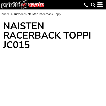
Etusivu
>
Tuotteet
>
Naisten Racerback Toppi
NAISTEN
RACERBACK TOPPI
JC015