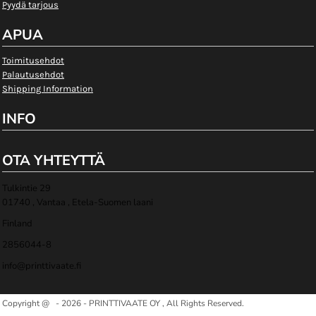
Pyydä tarjous
APUA
Toimitusehdot
Palautusehdot
Shipping Information
INFO
OTA YHTEYTTÄ
Tulkintie 29
01740 , Vantaa , Etela-Suomen laani
Finland
2856044-8
info@printtivaate.fi
Copyright @ - 2026 - PRINTTIVAATE OY , All Rights Reserved.