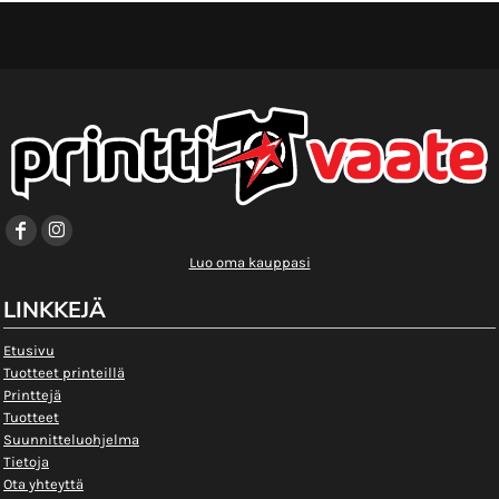
Luo oma kauppasi
LINKKEJÄ
Etusivu
Tuotteet printeillä
Printtejä
Tuotteet
Suunnitteluohjelma
Tietoja
Ota yhteyttä