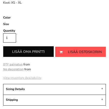
Koot: XS - XL
Color
Size
Quantity
LISÄÄ OMA PRINTTI
LISÄÄ OSTOSKORIIN
from
DTF painatus
from
No decoration
View Inventory Availability
Sizing Details
Shipping