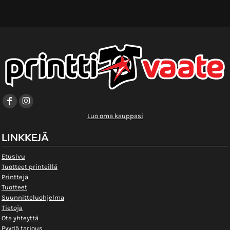
Luo oma kauppasi
LINKKEJÄ
Etusivu
Tuotteet printeillä
Printtejä
Tuotteet
Suunnitteluohjelma
Tietoja
Ota yhteyttä
Pyydä tarjous