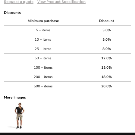
Request a quote
View Product Specification
Discounts
Minimum purchase
Discount
5 + items
3.0%
10 + items
5.0%
25 + items
8.0%
50 + items
12.0%
100 + items
15.0%
200 + items
18.0%
500 + items
20.0%
More Images