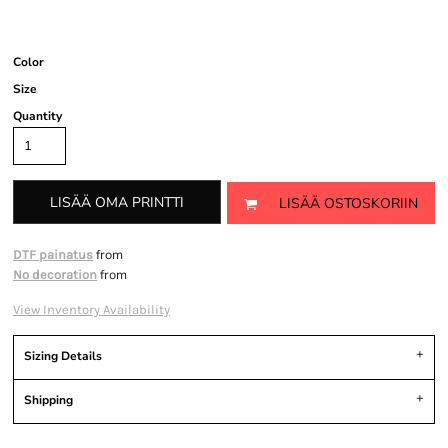
Color
Size
Quantity
LISÄÄ OMA PRINTTI
LISÄÄ OSTOSKORIIN
from
DTF painatus
from
No decoration
View Inventory Availability
Sizing Details
Shipping