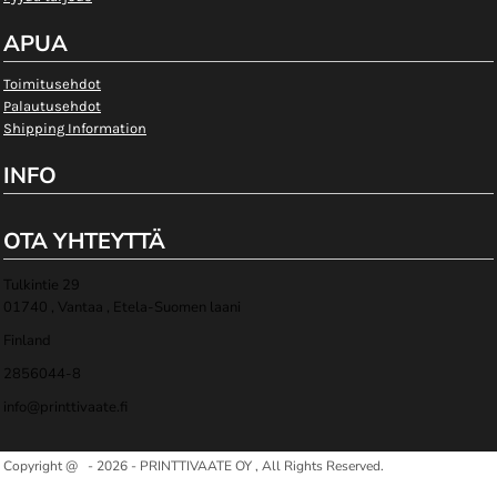
APUA
Toimitusehdot
Palautusehdot
Shipping Information
INFO
OTA YHTEYTTÄ
Tulkintie 29
01740 , Vantaa , Etela-Suomen laani
Finland
2856044-8
info@printtivaate.fi
Copyright @ - 2026 - PRINTTIVAATE OY , All Rights Reserved.
Show Cookie Settings