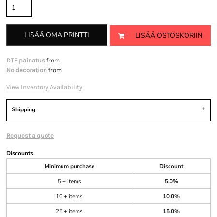
LISÄÄ OMA PRINTTI
LISÄÄ OSTOSKORIIN
from
DTF painatus
from
No decoration
View Inventory Availability
Shipping
Request a quote
Discounts
Minimum purchase
Discount
5 + items
5.0%
10 + items
10.0%
25 + items
15.0%