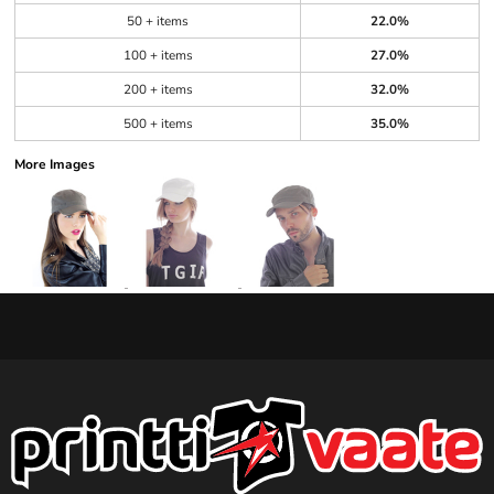
50 + items
22.0%
100 + items
27.0%
200 + items
32.0%
500 + items
35.0%
More Images