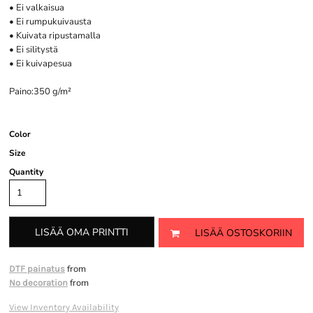
• Ei valkaisua
• Ei rumpukuivausta
• Kuivata ripustamalla
• Ei silitystä
• Ei kuivapesua
Paino:350 g/m²
Color
Size
Quantity
LISÄÄ OMA PRINTTI
LISÄÄ OSTOSKORIIN
from
DTF painatus
from
No decoration
View Inventory Availability