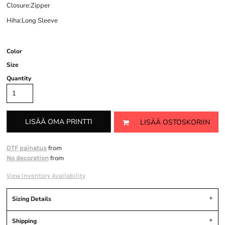
Closure:Zipper
Hiha:Long Sleeve
Color
Size
Quantity
LISÄÄ OMA PRINTTI
LISÄÄ OSTOSKORIIN
from
DTF painatus
from
No decoration
View Inventory Availability
Sizing Details
Shipping