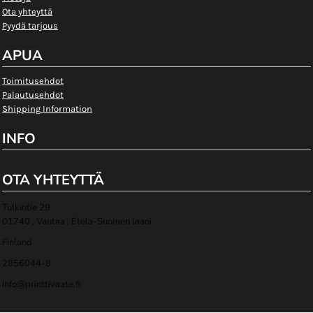
Ota yhteyttä
Pyydä tarjous
APUA
Toimitusehdot
Palautusehdot
Shipping Information
INFO
OTA YHTEYTTÄ
Tulkintie 29
01740 , Vantaa , Etela-Suomen laani
Finland
2856044-8
info@printtivaate.fi