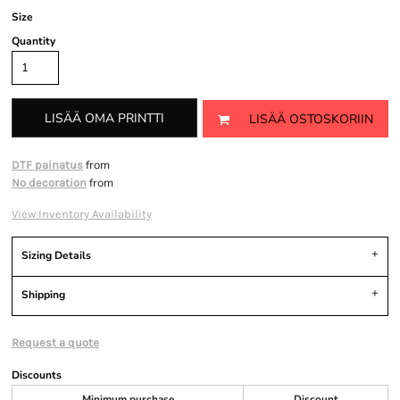
Size
Quantity
LISÄÄ OMA PRINTTI
LISÄÄ OSTOSKORIIN
from
DTF painatus
from
No decoration
View Inventory Availability
Sizing Details
Shipping
Request a quote
Discounts
Minimum purchase
Discount