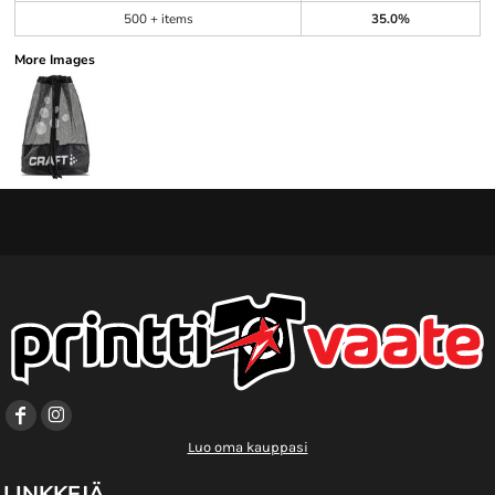
500 + items
35.0%
More Images
Luo oma kauppasi
LINKKEJÄ