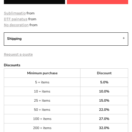
from
Sublimaatio
from
DTF painatus
from
No decoration
Shipping
Request a quote
Discounts
Minimum purchase
Discount
5 + items
5.0%
10 + items
10.0%
25 + items
15.0%
50 + items
22.0%
100 + items
27.0%
200 + items
32.0%