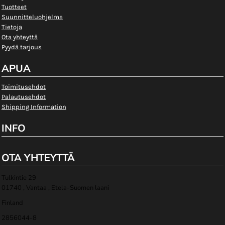
Tuotteet
Suunnitteluohjelma
Tietoja
Ota yhteyttä
Pyydä tarjous
APUA
Toimitusehdot
Palautusehdot
Shipping Information
INFO
OTA YHTEYTTÄ
Tulkintie 29
01740 , Vantaa , Etela-Suomen laani
Finland
2856044-8