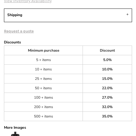
View Inventory Availability
Shipping
Request a quote
Discounts
Minimum purchase
Discount
5 + items
5.0%
10 + items
10.0%
25 + items
15.0%
50 + items
22.0%
100 + items
27.0%
200 + items
32.0%
500 + items
35.0%
More Images