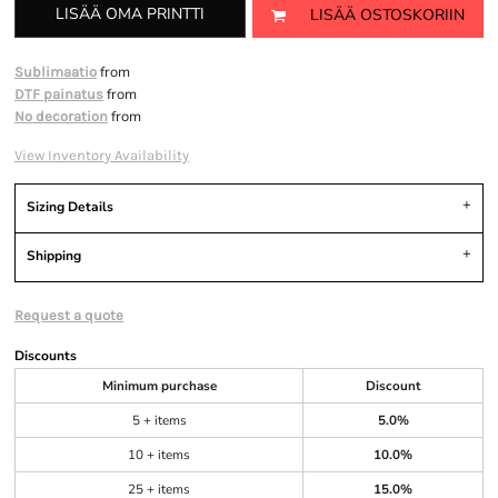
LISÄÄ OMA PRINTTI
LISÄÄ OSTOSKORIIN
from
Sublimaatio
from
DTF painatus
from
No decoration
View Inventory Availability
Sizing Details
Shipping
Request a quote
Discounts
Minimum purchase
Discount
5 + items
5.0%
10 + items
10.0%
25 + items
15.0%