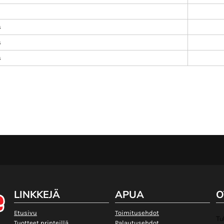
s
s
s
LINKKEJÄ
APUA
O
Etusivu
Toimitusehdot
Tu
Tuotteet printeillä
Palautusehdot