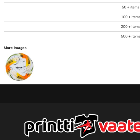
50 + items
100 + item
200 + item
500 + item
More Images