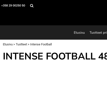
Etusivu
+358 29 00250 50
Tuotteet printeillä
Printtejä
Tuotteet
Suunnitteluohjelma
Etusivu
Tuotteet pri
Tietoja
Ota yhteyttä
Etusivu
>
Tuotteet
>
Intense Football
Pyydä tarjous
INTENSE FOOTBALL
4
Login
Register
Cart: 0 item