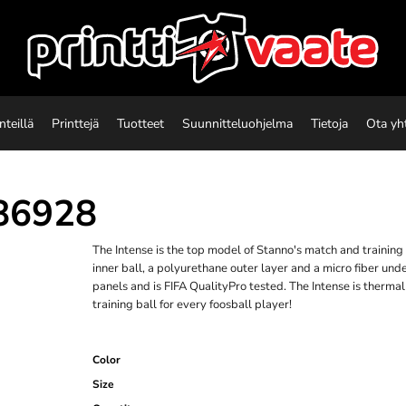
nteillä
Printtejä
Tuotteet
Suunnitteluohjelma
Tietoja
Ota yh
86928
The Intense is the top model of Stanno's match and training 
inner ball, a polyurethane outer layer and a micro fiber und
panels and is FIFA QualityPro tested. The Intense is therm
training ball for every foosball player!
Color
Size