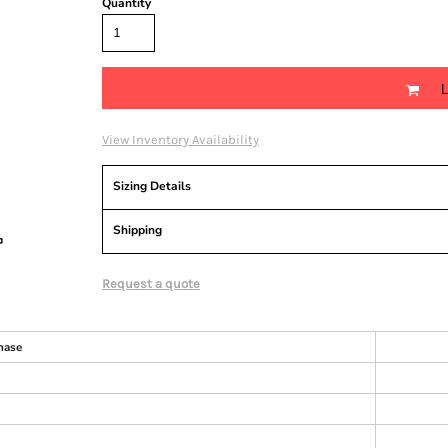
Quantity
View Inventory Availability
Sizing Details
Shipping
Request a quote
hase