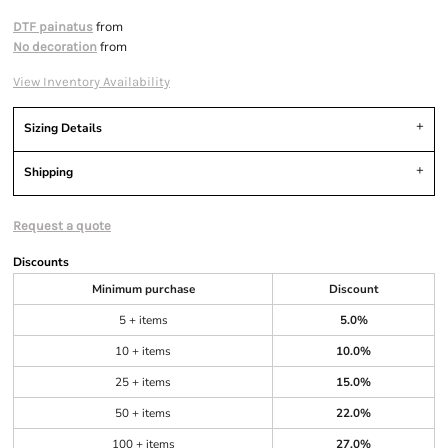
from
DTF painatus
from
No decoration
View Inventory Availability
Sizing Details
Shipping
Request a quote
Discounts
Minimum purchase
Discount
5 + items
5.0%
10 + items
10.0%
25 + items
15.0%
50 + items
22.0%
100 + items
27.0%