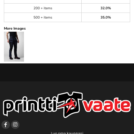
200 + items
32.0%
500 + items
35.0%
More Images
Luo oma kauppasi