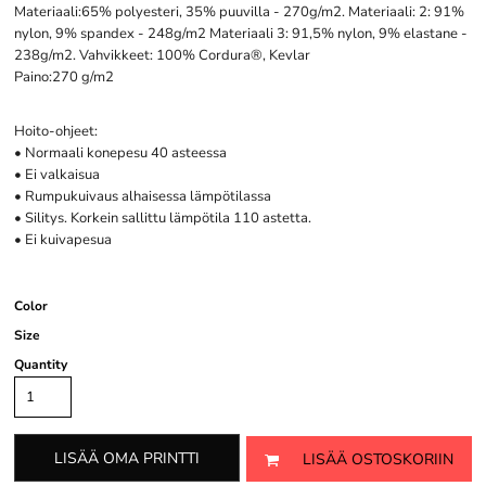
Materiaali:65% polyesteri, 35% puuvilla - 270g/m2. Materiaali: 2: 91%
nylon, 9% spandex - 248g/m2 Materiaali 3: 91,5% nylon, 9% elastane -
238g/m2. Vahvikkeet: 100% Cordura®, Kevlar
Paino:270 g/m2
Hoito-ohjeet:
• Normaali konepesu 40 asteessa
• Ei valkaisua
• Rumpukuivaus alhaisessa lämpötilassa
• Silitys. Korkein sallittu lämpötila 110 astetta.
• Ei kuivapesua
Color
Size
Quantity
LISÄÄ OMA PRINTTI
LISÄÄ OSTOSKORIIN