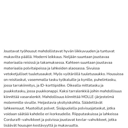
Joustavat työhousut mahdollistavat hyvän liikkuvuuden ja tuntuvat
mukavilta päällä. Moderni leikkaus. Neljään suuntaan joustavaa
materiaalia reisissä ja takamuksessa. Kahteen suuntaan joustavaa
materiaalia polvitaipeissa ja lahkeiden alaosassa. Sivuissa
vetoketjulliset tuuletusaukot. Myös vyötäröllä tuuletusaukko. Housuissa
on reisitaskut, vasemmalla tasku työkaluille ja kynille, puhelintasku,
jossa tarrakiinnitys, ja ID-korttipidike. Oikealla mittatasku ja
puukkotasku, jossa puukkonappi. Kaksi tarralenkkiä joihin mahdollisuus
kiinnittää vasaralenkit. Mahdollisuus kiinnittää MOLLE-järjestelmä
molemmille sivuille. Heijastavia yksityiskohtia. Säädettävät
lahkeensuut. Muotoillut polvet. Sisäpuolella polvisuojataskut, jotka
voidaan säätää kahdelle eri korkeudelle. Riipputaskuissa ja lahkeissa
Cordura®-vahvikkeet ja polvissa joustavat kevlar-vahvikkeet, jotka
lisäävät housujen kestävyyttä ja mukavuutta.