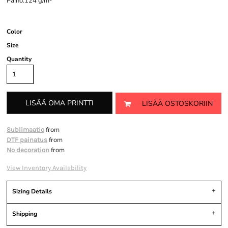
Paino:124 g/m²
Color
Size
Quantity
LISÄÄ OMA PRINTTI
LISÄÄ OSTOSKORIIN
from
Sublimaatio
from
DTF painatus
from
No decoration
View Inventory Availability
Sizing Details
Shipping