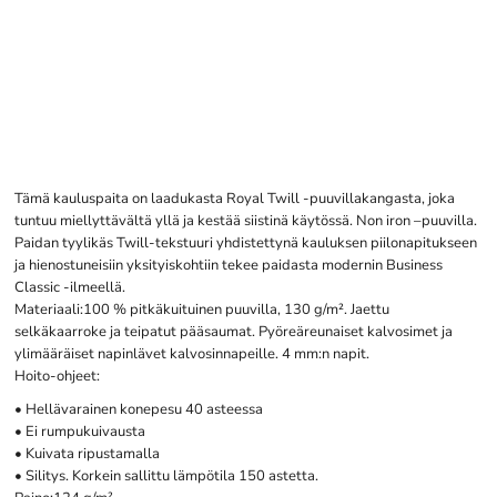
Tämä kauluspaita on laadukasta Royal Twill -puuvillakangasta, joka
tuntuu miellyttävältä yllä ja kestää siistinä käytössä. Non iron –puuvilla.
Paidan tyylikäs Twill-tekstuuri yhdistettynä kauluksen piilonapitukseen
ja hienostuneisiin yksityiskohtiin tekee paidasta modernin Business
Classic -ilmeellä.
Materiaali:100 % pitkäkuituinen puuvilla, 130 g/m². Jaettu
selkäkaarroke ja teipatut pääsaumat. Pyöreäreunaiset kalvosimet ja
ylimääräiset napinlävet kalvosinnapeille. 4 mm:n napit.
Hoito-ohjeet:
• Hellävarainen konepesu 40 asteessa
• Ei rumpukuivausta
• Kuivata ripustamalla
• Silitys. Korkein sallittu lämpötila 150 astetta.