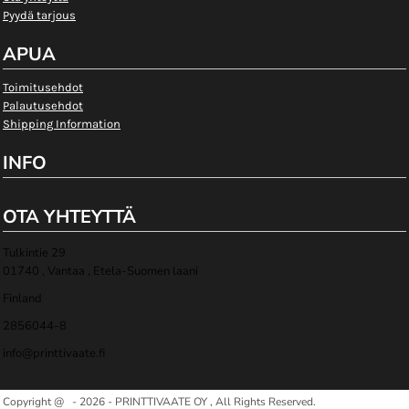
Pyydä tarjous
APUA
Toimitusehdot
Palautusehdot
Shipping Information
INFO
OTA YHTEYTTÄ
Tulkintie 29
01740 , Vantaa , Etela-Suomen laani
Finland
2856044-8
info@printtivaate.fi
Copyright @ - 2026 - PRINTTIVAATE OY , All Rights Reserved.