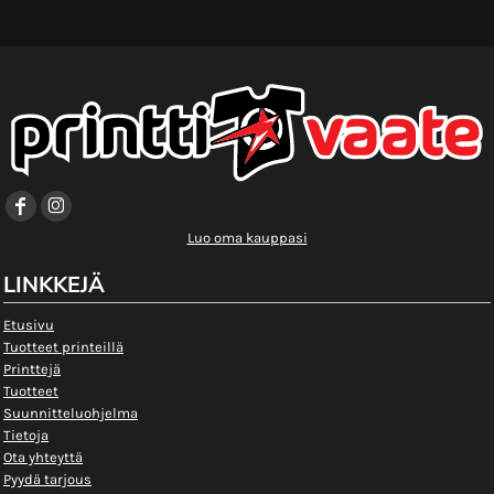
Luo oma kauppasi
LINKKEJÄ
Etusivu
Tuotteet printeillä
Printtejä
Tuotteet
Suunnitteluohjelma
Tietoja
Ota yhteyttä
Pyydä tarjous