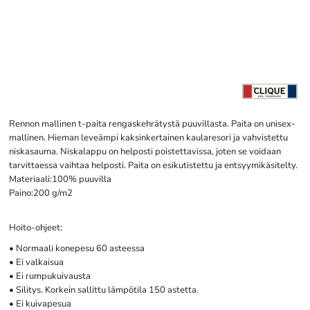
Rennon mallinen t-paita rengaskehrätystä puuvillasta. Paita on unisex-
mallinen. Hieman leveämpi kaksinkertainen kaularesori ja vahvistettu
niskasauma. Niskalappu on helposti poistettavissa, joten se voidaan
tarvittaessa vaihtaa helposti. Paita on esikutistettu ja entsyymikäsitelty.
Materiaali:100% puuvilla
Paino:200 g/m2
Hoito-ohjeet:
• Normaali konepesu 60 asteessa
• Ei valkaisua
• Ei rumpukuivausta
• Silitys. Korkein sallittu lämpötila 150 astetta.
• Ei kuivapesua