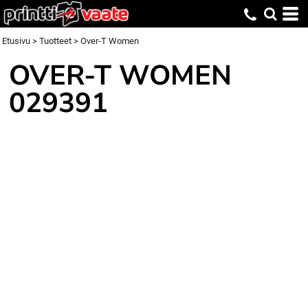
Etusivu
>
Tuotteet
>
Over-T Women
OVER-T WOMEN
029391