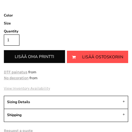
Color
Size
Quantity
LISÄÄ OMA PRINTTI
LISÄÄ OSTOSKORIIN
from
DTF painatus
from
No decoration
View Inventory Availability
Sizing Details
Shipping
Request a quote