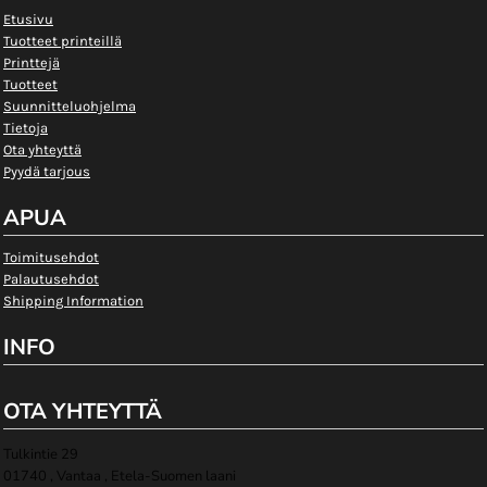
Etusivu
Tuotteet printeillä
Printtejä
Tuotteet
Suunnitteluohjelma
Tietoja
Ota yhteyttä
Pyydä tarjous
APUA
Toimitusehdot
Palautusehdot
Shipping Information
INFO
OTA YHTEYTTÄ
Tulkintie 29
01740 , Vantaa , Etela-Suomen laani