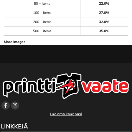
50 + items
22.0%
100 + items
27.0%
200 + items
32.0%
500 + items
35.0%
More Images
Luo oma kauppasi
LINKKEJÄ