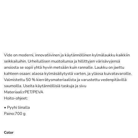
Vide on moderni, innovatiivinen ja käytännöllinen kylmälaukku kaikkiin
seikkailuihin. Urheilullisen muotoilunsa ja hillittyjen värisävyjensä
ansiosta se sopii yhtä hyvin metsään kuin rannalle. Laukku on jaettu
kahteen osaan: alaosa kylmäsäilytystä varten, ja yläosa kuivatavaroille.
Valmistettu 50 % kierrätysmateriaalista ja varustettu vedenpitävillä
saumoilla. Useita käytännöllisiä taskuja ja sivu
Materiaali:rPET/PEVA
Hoito-ohjeet:
• Pyyhi liinalla
Paino:700 g
Color