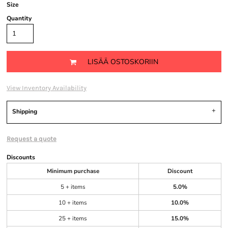
Size
Quantity
LISÄÄ OSTOSKORIIN
View Inventory Availability
Shipping
Request a quote
Discounts
Minimum purchase
Discount
5 + items
5.0%
10 + items
10.0%
25 + items
15.0%