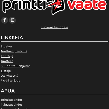
Luo oma kauppasi
LINKKEJÄ
Etusivu
Tuotteet printeillä
Printtejä
Tuotteet
Suunnitteluohjelma
Tietoja
Ota yhteyttä
Pyydä tarjous
APUA
Toimitusehdot
Palautusehdot