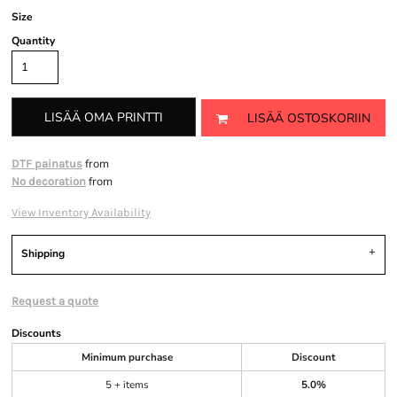
Size
Quantity
LISÄÄ OMA PRINTTI
LISÄÄ OSTOSKORIIN
from
DTF painatus
from
No decoration
View Inventory Availability
Shipping
Request a quote
Discounts
Minimum purchase
Discount
5 + items
5.0%