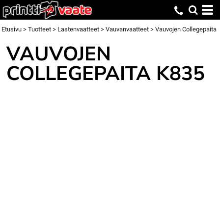
Etusivu
>
Tuotteet
>
Lastenvaatteet
>
Vauvanvaatteet
>
Vauvojen Collegepaita
VAUVOJEN
COLLEGEPAITA
K835