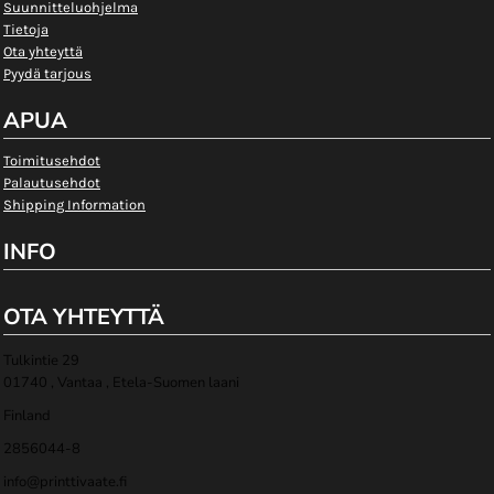
Suunnitteluohjelma
Tietoja
Ota yhteyttä
Pyydä tarjous
APUA
Toimitusehdot
Palautusehdot
Shipping Information
INFO
OTA YHTEYTTÄ
Tulkintie 29
01740 , Vantaa , Etela-Suomen laani
Finland
2856044-8
info@printtivaate.fi