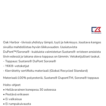
Oak Harbor -liivissä yhdistyy lämpö, tyyli ja teknisyys. Joustava kangas
sivuilla mahdollistaa hyvän liikkuvuuden. Uusiutuvista
DuPont™/Sorona® -kuiduista valmistetun Sustans®-eristeen ansioista
liivin edessä ja takana oleva toppaus on lämmin. Vetoketjulliset taskut.
- Toppaus: Sustans® DuPont Sorona®
- YKK®-vetoketjut
- Kierrätetty sertifioitu materiaali (Global Recycled Standard)
Materiaali:100% polyesteriä, Sustans® DupontTM, Sorona® toppaus
Hoito-ohjeet
• Hellävarainen konepesu 30 asteessa
• Pestävä erikseen
• Ei valkaisua
• Ei rumpukuivausta