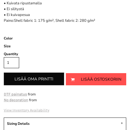
• Kuivata ripustamalla
• Ei silitystä
• Ei kuivapesua
Paino:Shell fabric 1: 175 g/m², Shell fabric 2: 280 g/m²
Color
Size
Quantity
LISÄÄ OMA PRINTTI
LISÄÄ OSTOSKORIIN
from
DTF painatus
from
No decoration
View Inventory Availability
Sizing Details