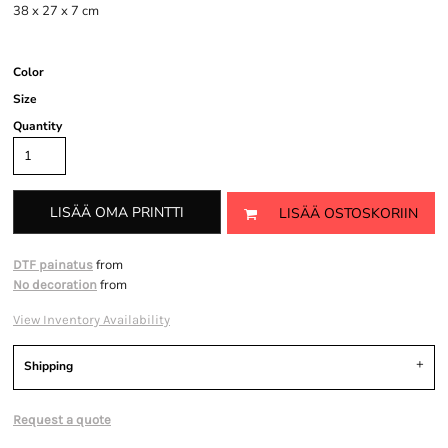
38 x 27 x 7 cm
Color
Size
Quantity
LISÄÄ OMA PRINTTI
LISÄÄ OSTOSKORIIN
from
DTF painatus
from
No decoration
View Inventory Availability
Shipping
Request a quote