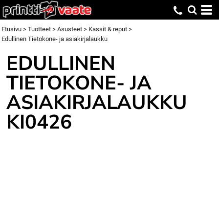
Etusivu
>
Tuotteet
>
Asusteet
>
Kassit & reput
>
Edullinen Tietokone- ja asiakirjalaukku
EDULLINEN
TIETOKONE- JA
ASIAKIRJALAUKKU
KI0426