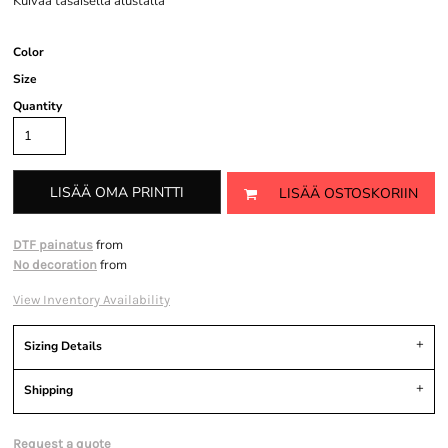
Kuivaa tasaisella alustalla
Color
Size
Quantity
LISÄÄ OMA PRINTTI
LISÄÄ OSTOSKORIIN
from
DTF painatus
from
No decoration
View Inventory Availability
Sizing Details
Shipping
Request a quote