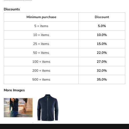
Discounts
Minimum purchase
Discount
5 + items
5.0%
10 + items
10.0%
25 + items
15.0%
50 + items
22.0%
100 + items
27.0%
200 + items
32.0%
500 + items
35.0%
More Images