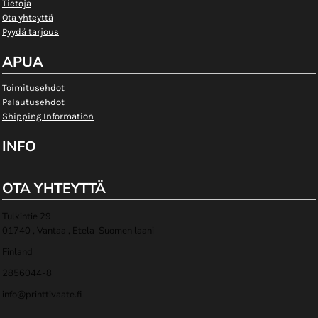
Tietoja
Ota yhteyttä
Pyydä tarjous
APUA
Toimitusehdot
Palautusehdot
Shipping Information
INFO
OTA YHTEYTTÄ
Tulkintie 29
01740 , Vantaa , Etela-Suomen laani
Finland
2856044-8
info@printtivaate.fi