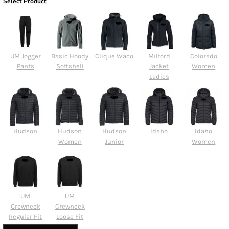
Select Product
UM Jogger
Basic Hoody
Clique Waco
Milford
Colorado
Pants
Softshell
Jacket
Women
Ladies
Hudson
Hudson
Hudson
Idaho
Idaho
Women
Junior
Women
UM
UM
Crewneck
Crewneck
Regular Fit
Loose Fit