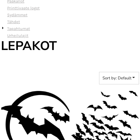
Pääkallot
Printtivaate logot
Sydämmet
Tähdet
Tapahtumat
Urheilulajit
LEPAKOT
Sort by: Default