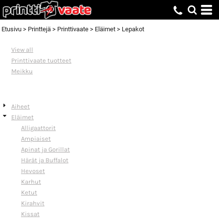
Default
Date Added
Etusivu
>
Printtejä
>
Printtivaate
>
Eläimet
>
Lepakot
Highest Votes
View all
Name
Printtivaate tuotteet
Meikku
PRINTTIVALIKOIMA
Aiheet
Eläimet
Alligaattorit
Ampiaiset
Apinat ja Gorillat
Härät ja Buffalot
Hevoset
Karhut
Ketut
Kirahvit
Kissat