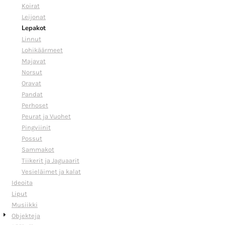
Koirat
Leijonat
Lepakot
Linnut
Lohikäärmeet
Majavat
Norsut
Oravat
Pandat
Perhoset
Peurat ja Vuohet
Pingviinit
Possut
Sammakot
Tiikerit ja Jaguaarit
Vesieläimet ja kalat
Ideoita
Liput
Musiikki
Objekteja