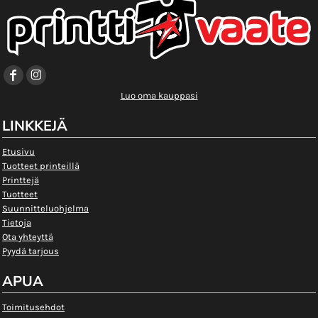
Luo oma kauppasi
LINKKEJÄ
Etusivu
Tuotteet printeillä
Printtejä
Tuotteet
Suunnitteluohjelma
Tietoja
Ota yhteyttä
Pyydä tarjous
APUA
Toimitusehdot