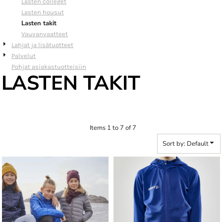
Lasten colleget
Lasten housut
Lasten takit
Vauvanvaatteet
Lahjat ja lisätuotteet
Palvelut
Pohjat asiakastuotteisiin
LASTEN TAKIT
Items 1 to 7 of 7
Sort by: Default