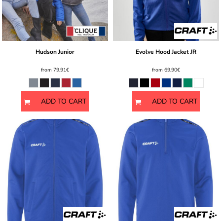
Hudson Junior
Evolve Hood Jacket JR
from
79,91€
from
69,90€
ADD TO CART
ADD TO CART