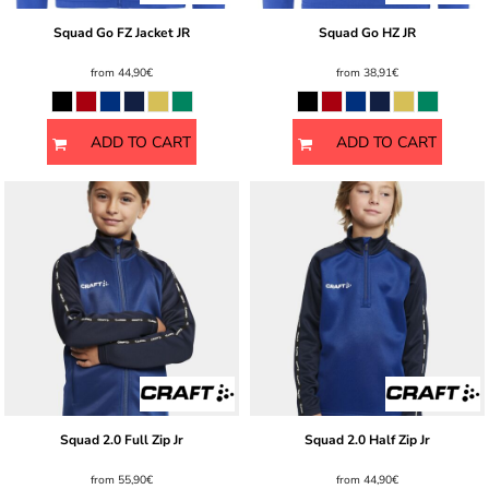
Squad Go FZ Jacket JR
Squad Go HZ JR
from
44,90€
from
38,91€
ADD TO CART
ADD TO CART
Squad 2.0 Full Zip Jr
Squad 2.0 Half Zip Jr
from
55,90€
from
44,90€