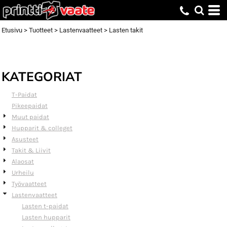
Default
Price: Lowest First
Etusivu
>
Tuotteet
>
Lastenvaatteet
>
Lasten takit
Price: Highest First
Date Added
KATEGORIAT
T-Paidat
Pikeepaidat
Muut paidat
Hupparit & colleget
Asusteet
Takit & Liivit
Alaosat
Urheilu
Työvaatteet
Lastenvaatteet
Lasten t-paidat
Lasten hupparit