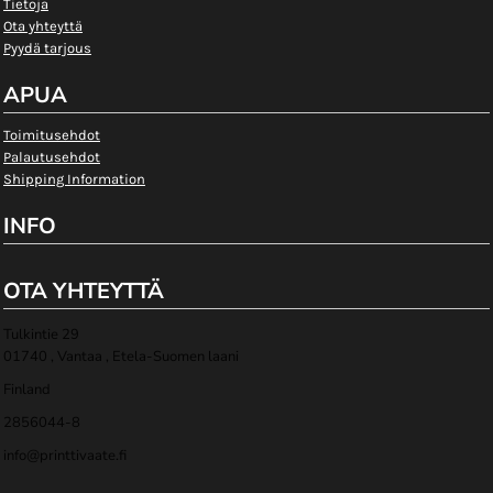
Tietoja
Ota yhteyttä
Pyydä tarjous
APUA
Toimitusehdot
Palautusehdot
Shipping Information
INFO
OTA YHTEYTTÄ
Tulkintie 29
01740 , Vantaa , Etela-Suomen laani
Finland
2856044-8
info@printtivaate.fi