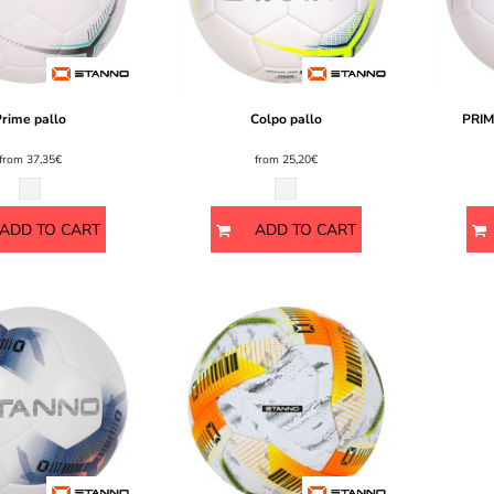
Prime pallo
Colpo pallo
PRIM
from
37,35€
from
25,20€
ADD TO CART
ADD TO CART