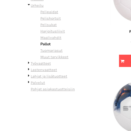
Urheilu
Pelipaidat
Pelishortsit
Pelisukat
Harjoitusliivit
Maalivahdit
Pallot
Tuomariasut
Muut tarvikkeet
Työvaatteet
Lastenvaatteet
Lahjat ja lisätuotteet
Palvelut
Pohjat asiakastuotteisiin