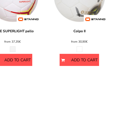
E SUPERLIGHT pallo
Colpo II
from
37,35€
from
30,90€
ADD TO CART
ADD TO CART