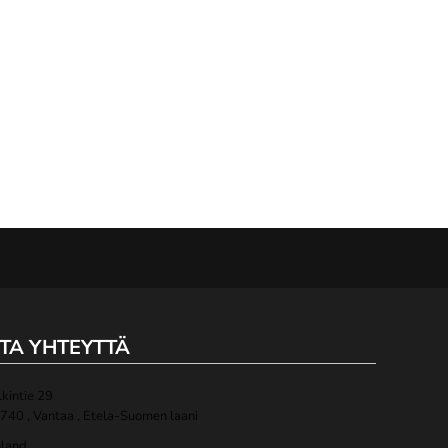
TA YHTEYTTÄ
lkintie 29
740 , Vantaa , Etela-Suomen laani
nland