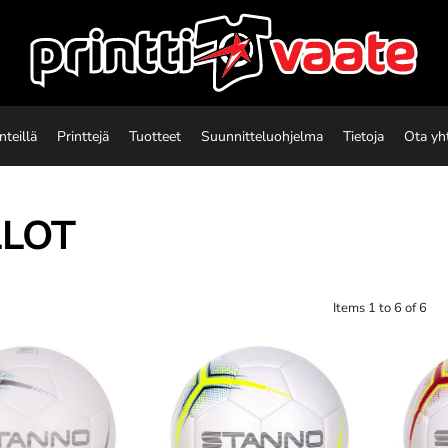
nteillä
Printtejä
Tuotteet
Suunnitteluohjelma
Tietoja
Ota yh
LLOT
Items 1 to 6 of 6