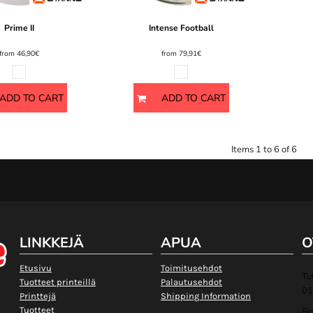
Prime II
Intense Football
from
46,90€
from
79,91€
ADD TO CART
ADD TO CART
Items 1 to 6 of 6
LINKKEJÄ
APUA
O
Etusivu
Toimitusehdot
Tu
Tuotteet printeillä
Palautusehdot
01
Printtejä
Shipping Information
Tuotteet
Fi