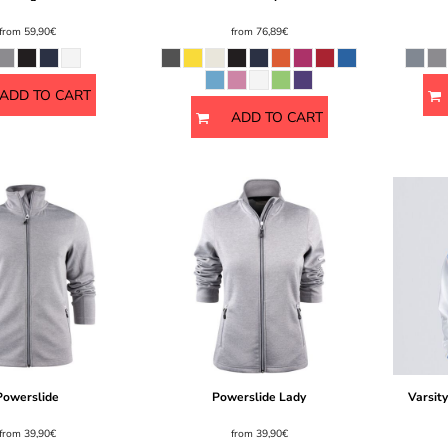
from
59,90€
from
76,89€
ADD TO CART
ADD TO CART
Powerslide
Powerslide Lady
Varsit
from
39,90€
from
39,90€