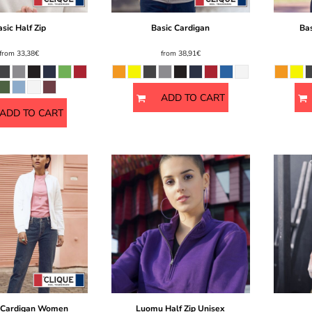
sic Half Zip
Basic Cardigan
Bas
from
33,38€
from
38,91€
ADD TO CART
ADD TO CART
c Cardigan Women
Luomu Half Zip Unisex