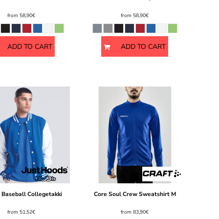
from
58,90€
from
58,90€
ADD TO CART
ADD TO CART
y Baseball Collegetakki
Core Soul Crew Sweatshirt M
from
51,52€
from
83,90€