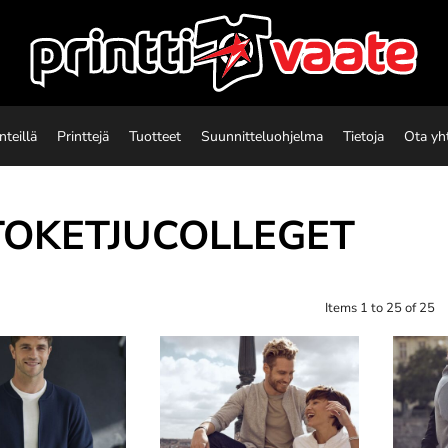
nteillä
Printtejä
Tuotteet
Suunnitteluohjelma
Tietoja
Ota yh
TOKETJUCOLLEGET
Items 1 to 25 of 25