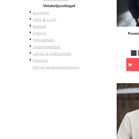
Vetoketjucolleget
Asusteet
Takit & Liivit
Alaosat
Urheilu
Premi
Työvaatteet
Lastenvaatteet
Lahjat ja lisätuotteet
Palvelut
Pohjat asiakastuotteisiin