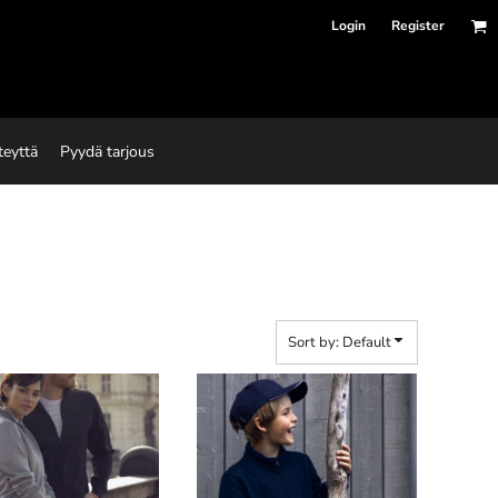
Login
Register
teyttä
Pyydä tarjous
Sort by: Default