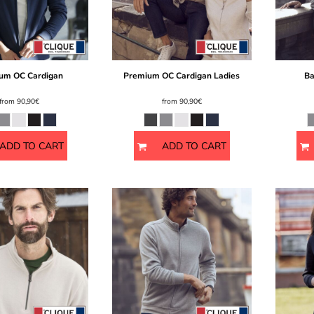
um OC Cardigan
Premium OC Cardigan Ladies
Ba
from
90,90€
from
90,90€
ADD TO CART
ADD TO CART