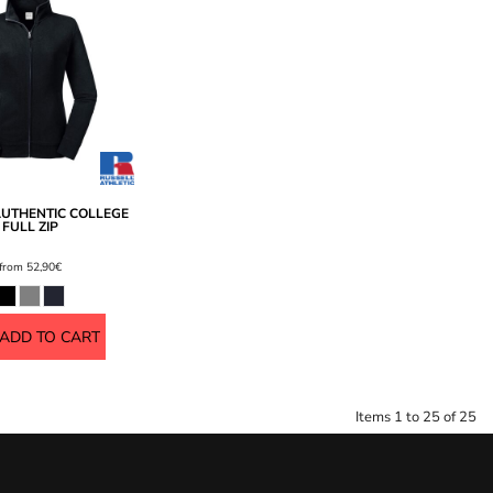
AUTHENTIC COLLEGE
FULL ZIP
from
52,90€
ADD TO CART
Items 1 to 25 of 25