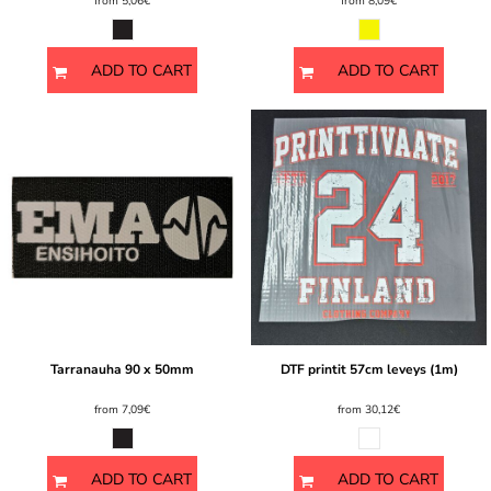
from
5,06€
from
8,09€
ADD TO CART
ADD TO CART
Tarranauha 90 x 50mm
DTF printit 57cm leveys (1m)
from
7,09€
from
30,12€
ADD TO CART
ADD TO CART