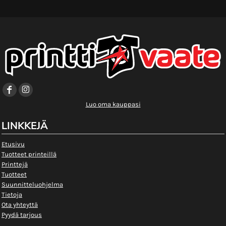
Luo oma kauppasi
LINKKEJÄ
Etusivu
Tuotteet printeillä
Printtejä
Tuotteet
Suunnitteluohjelma
Tietoja
Ota yhteyttä
Pyydä tarjous