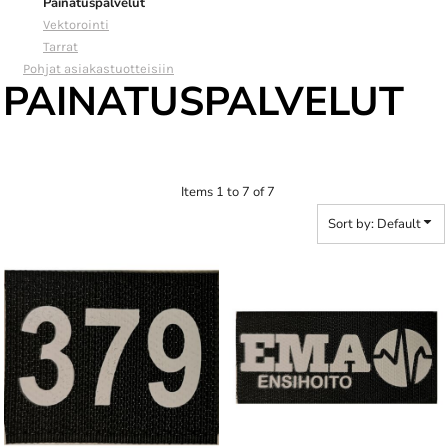
Painatuspalvelut
Vektorointi
Tarrat
Pohjat asiakastuotteisiin
PAINATUSPALVELUT
Items 1 to 7 of 7
Sort by: Default