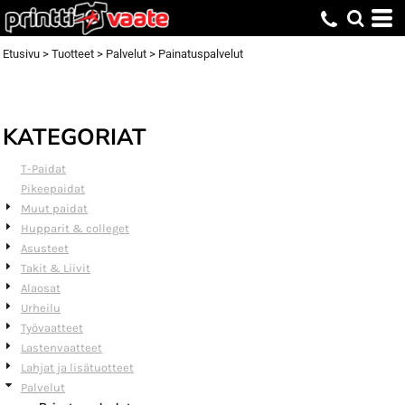
Default
Price: Lowest First
Etusivu
>
Tuotteet
>
Palvelut
>
Painatuspalvelut
Price: Highest First
Date Added
KATEGORIAT
T-Paidat
Pikeepaidat
Muut paidat
Hupparit & colleget
Asusteet
Takit & Liivit
Alaosat
Urheilu
Työvaatteet
Lastenvaatteet
Lahjat ja lisätuotteet
Palvelut