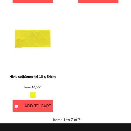
Hivis selkämerkki 10 x 34cm
from
10,00€
ADD TO CART
Items 1 to 7 of 7